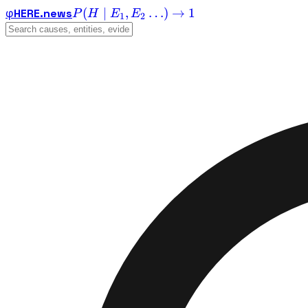
(
∣
,
…
)
→
1
φ
HERE
.
news
P
H
E
E
1
2